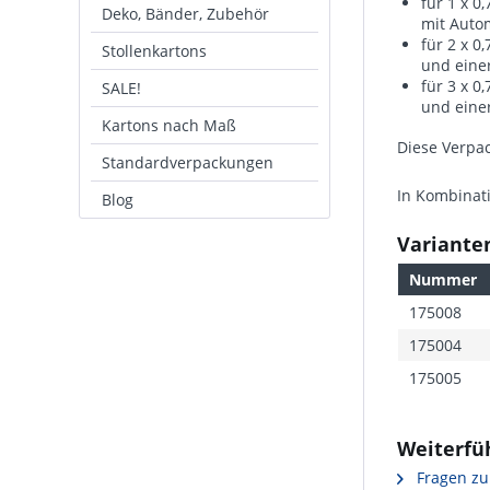
für 1 x 0
Deko, Bänder, Zubehör
mit Autom
für 2 x 0
Stollenkartons
und eine
für 3 x 0
SALE!
und eine
Kartons nach Maß
Diese Verpac
Standardverpackungen
In Kombinati
Blog
Varianten
Nummer
175008
175004
175005
Weiterfü
Fragen zu