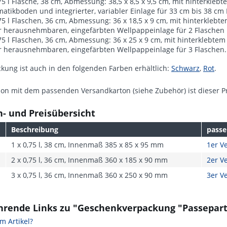
,75 l Flasche, 38 cm, Abmessung: 38,5 x 8,5 x 9,5 cm, mit hinterklebt
atikboden und integrierter, variabler Einlage für 33 cm bis 38 cm
,75 l Flaschen, 36 cm, Abmessung: 36 x 18,5 x 9 cm, mit hinterklebte
r herausnehmbaren, eingefärbten Wellpappeinlage für 2 Flaschen
,75 l Flaschen, 36 cm, Abmessung: 36 x 25 x 9 cm, mit hinterklebtem 
r herausnehmbaren, eingefärbten Wellpappeinlage für 3 Flaschen.
kung ist auch in den folgenden Farben erhältlich:
Schwarz
,
Rot
.
on mit dem passenden Versandkarton (siehe Zubehör) ist dieser Prä
- und Preisübersicht
Beschreibung
passe
1 x 0,75 l, 38 cm, Innenmaß 385 x 85 x 95 mm
1er V
2 x 0,75 l, 36 cm, Innenmaß 360 x 185 x 90 mm
2er V
3 x 0,75 l, 36 cm, Innenmaß 360 x 250 x 90 mm
3er V
hrende Links zu "Geschenkverpackung "Passepart
m Artikel?