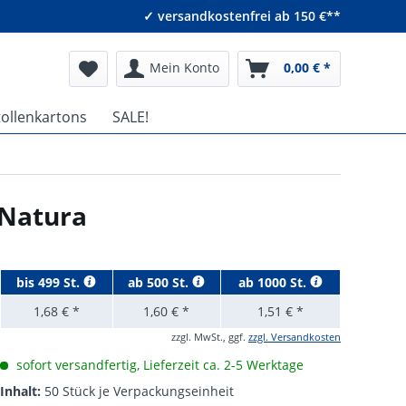
✓ versandkostenfrei ab 150 €**
Mein Konto
0,00 € *
tollenkartons
SALE!
 Natura
bis
499 St.
ab
500 St.
ab
1000 St.
1,68 € *
1,60 € *
1,51 € *
zzgl. MwSt., ggf.
zzgl. Versandkosten
sofort versandfertig, Lieferzeit ca. 2-5 Werktage
Inhalt:
50 Stück je Verpackungseinheit