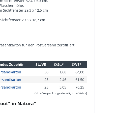
em Sichtfenster 32,4 x 5,3 cm,
 Flaschenhöhe.
m Sichtfenster 29,3 x 12,5 cm
Sichtfenster 29,3 x 18,7 cm
sentkarton für den Postversand zertifiziert.
ndes Zubehör
St./VE
€/St.*
€/VE*
ersandkarton
50
1,68
84,00
ersandkarton
25
2,46
61,50
ersandkarton
25
3,05
76,25
(VE = Verpackungseinheit, St. = Stück)
out" in Natura"