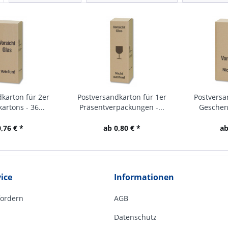
karton für 2er
Postversandkarton für 1er
Postversa
rtons - 36...
Präsentverpackungen -...
Geschenk
,76 € *
ab 0,80 € *
ab
ice
Informationen
fordern
AGB
Datenschutz