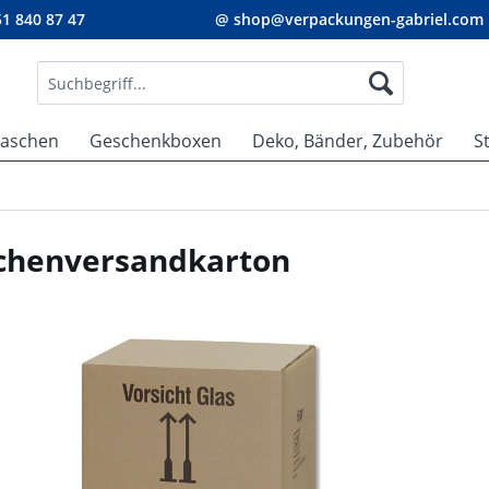
1 840 87 47
@ shop@verpackungen-gabriel.com
taschen
Geschenkboxen
Deko, Bänder, Zubehör
S
schenversandkarton