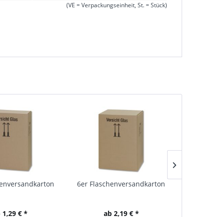
(VE = Verpackungseinheit, St. = Stück)
henversandkarton
6er Flaschenversandkarton
9er Flas
 1,29 € *
ab 2,19 € *