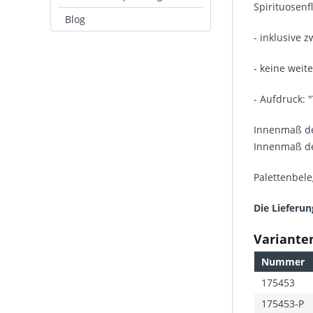
Spirituosenf
Blog
- inklusive 
- keine weite
- Aufdruck: 
Innenmaß de
Innenmaß de
Palettenbele
Die Lieferun
Varianten
Nummer
175453
175453-P