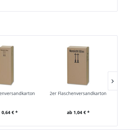
henversandkarton
2er Flaschenversandkarton
9er Flas
 0,64 € *
ab 1,04 € *