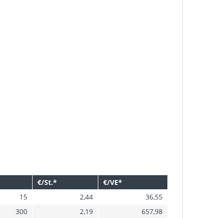
€/St.*
€/VE*
15
2,44
36,55
300
2,19
657,98