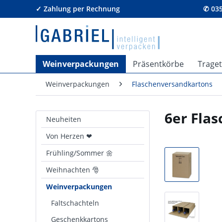
✓ Zahlung per Rechnung
✆ 035
Weinverpackungen
Präsentkörbe
Trage
Weinverpackungen
Flaschenversandkartons
6er Fla
Neuheiten
Von Herzen ❤
Frühling/Sommer 🌼
Weihnachten 🎅
Weinverpackungen
Faltschachteln
Geschenkkartons