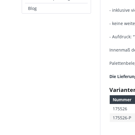
Blog
- inklusive 
- keine weite
- Aufdruck: 
Innenmaß de
Palettenbele
Die Lieferun
Varianten
Nummer
175526
175526-P