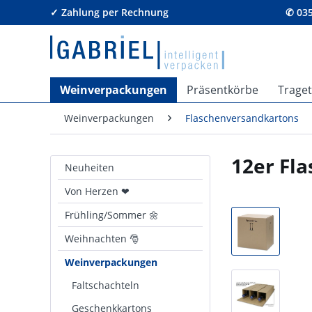
✓ Zahlung per Rechnung
✆ 035
Weinverpackungen
Präsentkörbe
Trage
Weinverpackungen
Flaschenversandkartons
12er Fl
Neuheiten
Von Herzen ❤
Frühling/Sommer 🌼
Weihnachten 🎅
Weinverpackungen
Faltschachteln
Geschenkkartons