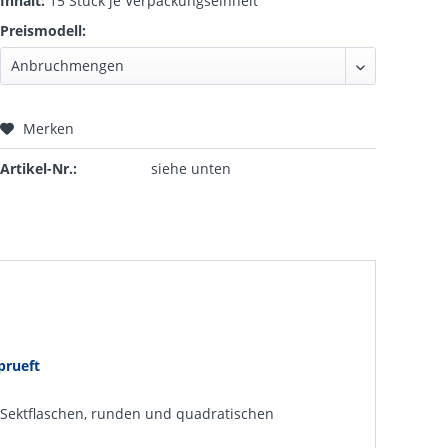
Inhalt:
15 Stück je Verpackungseinheit
Preismodell:
Merken
Artikel-Nr.:
siehe unten
prueft
 Sektflaschen, runden und quadratischen