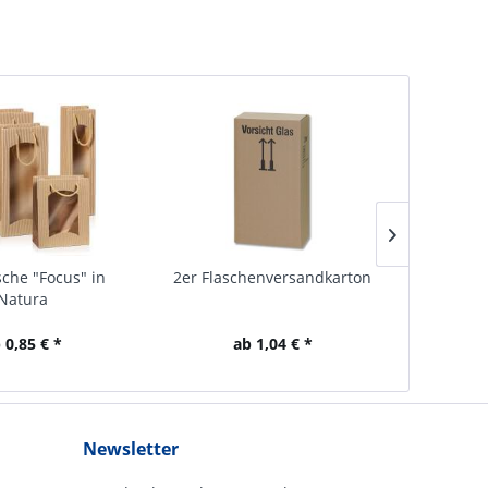
che "Focus" in
2er Flaschenversandkarton
1er Flas
Natura
 0,85 € *
ab 1,04 € *
Newsletter