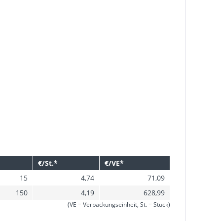
€/St.*
€/VE*
15
4,74
71,09
150
4,19
628,99
(VE = Verpackungseinheit, St. = Stück)