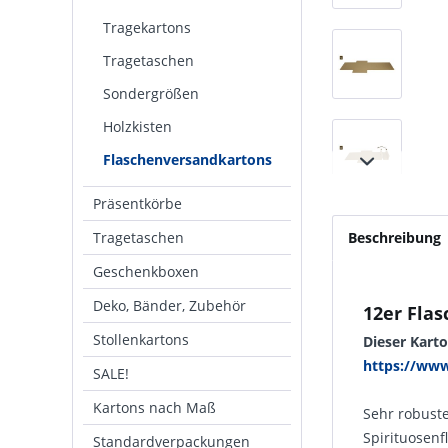
Tragekartons
Tragetaschen
Sondergrößen
Holzkisten
Flaschenversandkartons
Präsentkörbe
Tragetaschen
Beschreibung
Geschenkboxen
Deko, Bänder, Zubehör
12er Fla
Stollenkartons
Dieser Karto
https://www
SALE!
Kartons nach Maß
Sehr robuste
Spirituosenf
Standardverpackungen