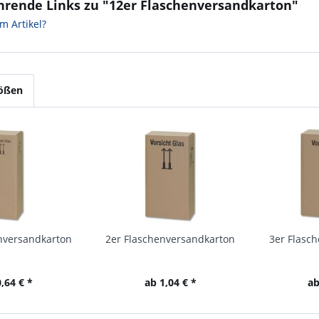
hrende Links zu "12er Flaschenversandkarton"
m Artikel?
rößen
nversandkarton
2er Flaschenversandkarton
3er Flasc
,64 € *
ab 1,04 € *
ab