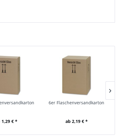
henversandkarton
6er Flaschenversandkarton
9er Flas
 1,29 € *
ab 2,19 € *