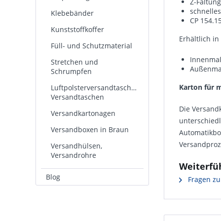
Z-Faltung
schnelle
Klebebänder
CP 154.1
Kunststoffkoffer
Erhältlich in
Füll- und Schutzmaterial
Innenmaß
Stretchen und
Außenmaß
Schrumpfen
Karton für 
Luftpolsterversandtaschen,
Versandtaschen
Die Versand
Versandkartonagen
unterschiedl
Versandboxen in Braun
Automatikbod
Versandproz
Versandhülsen,
Versandrohre
Weiterfü
Blog
Fragen zu