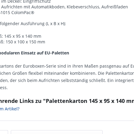
 im Deckel: Eingriffschutz
s Aufrichten mit Automatikboden, Klebeverschluss, Aufreißfaden
51015 ColomPac®
 folgender Ausführung (L x B x H):
: 145 x 95 x 140 mm
: 150 x 100 x 150 mm
modularen Einsatz auf EU-Paletten
kartons der Euroboxen-Serie sind in ihren Maßen passgenau auf E
ichen Größen flexibel miteinander kombinieren. Die Palettenkarto
en, der sich beim Aufrichten selbstständig schließt. Ein integriert
ess.
hrende Links zu "Palettenkarton 145 x 95 x 140
m Artikel?