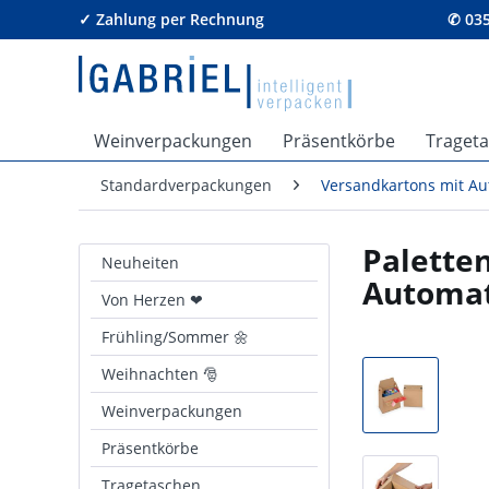
✓ Zahlung per Rechnung
✆ 035
Weinverpackungen
Präsentkörbe
Traget
Standardverpackungen
Versandkartons mit A
Palette
Neuheiten
Automa
Von Herzen ❤
Frühling/Sommer 🌼
Weihnachten 🎅
Weinverpackungen
Präsentkörbe
Tragetaschen