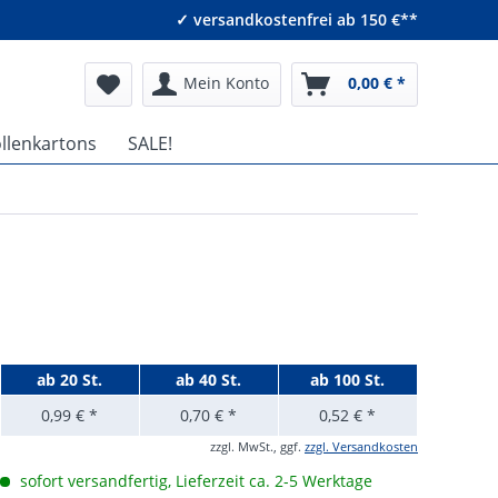
✓ versandkostenfrei ab 150 €**
Mein Konto
0,00 € *
ollenkartons
SALE!
ab
20 St.
ab
40 St.
ab
100 St.
0,99 € *
0,70 € *
0,52 € *
zzgl. MwSt., ggf.
zzgl. Versandkosten
sofort versandfertig, Lieferzeit ca. 2-5 Werktage