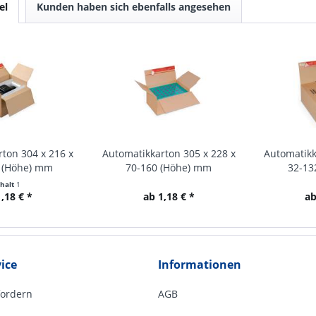
el
Kunden haben sich ebenfalls angesehen
ton 304 x 216 x
Automatikkarton 305 x 228 x
Automatikk
 (Höhe) mm
70-160 (Höhe) mm
32-13
nhalt
1
,18 € *
ab 1,18 € *
ab
ice
Informationen
fordern
AGB