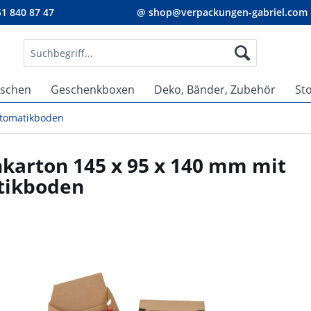
1 840 87 47
@ shop@verpackungen-gabriel.com
aschen
Geschenkboxen
Deko, Bänder, Zubehör
St
utomatikboden
nkarton 145 x 95 x 140 mm mit
tikboden