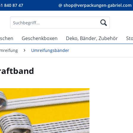
1 840 87 47
@ shop@verpackungen-gabriel.com
aschen
Geschenkboxen
Deko, Bänder, Zubehör
St
umreifung
Umreifungsbänder
raftband