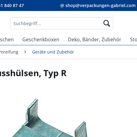
1 840 87 47
@ shop@verpackungen-gabriel.com
aschen
Geschenkboxen
Deko, Bänder, Zubehör
St
umreifung
Geräte und Zubehör
sshülsen, Typ R