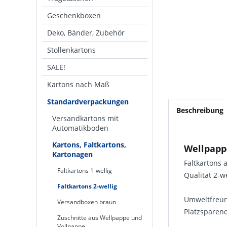
Geschenkboxen
Deko, Bänder, Zubehör
Stollenkartons
SALE!
Kartons nach Maß
Standardverpackungen
Beschreibung
Versandkartons mit
Automatikboden
Kartons, Faltkartons,
Wellpapp-
Kartonagen
Faltkartons
Faltkartons 1-wellig
Qualität 2-w
Faltkartons 2-wellig
Umweltfreund
Versandboxen braun
Platzsparend
Zuschnitte aus Wellpappe und
Vollpappe