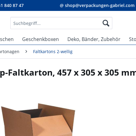
1 840 87 47
@ shop@verpackungen-gabriel.com
aschen
Geschenkboxen
Deko, Bänder, Zubehör
St
Kartonagen
Faltkartons 2-wellig
p-Faltkarton, 457 x 305 x 305 m