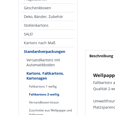
Geschenkboxen
Deko, Bänder, Zubehör
Stollenkartons
SALE!
Kartons nach Maß
Standardverpackungen
Beschreibung
Versandkartons mit
Automatikboden
Kartons, Faltkartons,
Wellpapp-
Kartonagen
Faltkartons
Faltkartons 1-wellig
Qualität 2-w
Faltkartons 2-wellig
Umweltfreund
Versandboxen braun
Platzsparend
Zuschnitte aus Wellpappe und
Vollpappe