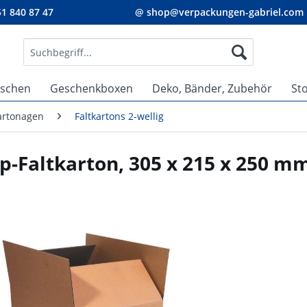
1 840 87 47
@ shop@verpackungen-gabriel.com
aschen
Geschenkboxen
Deko, Bänder, Zubehör
St
Kartonagen
Faltkartons 2-wellig
p-Faltkarton, 305 x 215 x 250 m