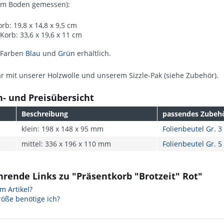
am Boden gemessen):
orb: 19,8 x 14,8 x 9,5 cm
 Korb: 33,6 x 19,6 x 11 cm
 Farben
Blau
und
Grün
erhältlich.
 mit unserer Holzwolle und unserem Sizzle-Pak (siehe Zubehör).
- und Preisübersicht
Beschreibung
passendes Zubeh
klein: 198 x 148 x 95 mm
Folienbeutel Gr. 3
mittel: 336 x 196 x 110 mm
Folienbeutel Gr. 5
rende Links zu "Präsentkorb "Brotzeit" Rot"
m Artikel?
öße benötige ich?