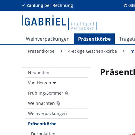
✓ Zahlung per Rechnung
✆ 035
Weinverpackungen
Präsentkörbe
Traget
Präsentkörbe
4-eckige Geschenkkörbe
mi
Präsentk
Neuheiten
Von Herzen ❤
Frühling/Sommer 🌼
Weihnachten 🎅
Weinverpackungen
Präsentkörbe
Dekoplatten