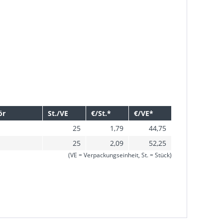
ör
St./VE
€/St.*
€/VE*
25
1,79
44,75
25
2,09
52,25
(VE = Verpackungseinheit, St. = Stück)