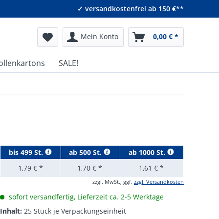
✓ versandkostenfrei ab 150 €**
Mein Konto
0,00 € *
ollenkartons
SALE!
bis
499 St.
ab
500 St.
ab
1000 St.
1,79 € *
1,70 € *
1,61 € *
zzgl. MwSt., ggf.
zzgl. Versandkosten
sofort versandfertig, Lieferzeit ca. 2-5 Werktage
Inhalt:
25 Stück je Verpackungseinheit