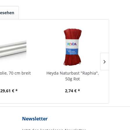
gesehen
olie, 70 cm breit
Heyda Naturbast "Raphia",
Folienbeu
50g Rot
 29,61 € *
2,74 € *
Newsletter