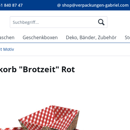
1 840 87 47
@ shop@verpackungen-gabriel.com
aschen
Geschenkboxen
Deko, Bänder, Zubehör
St
t Motiv
orb "Brotzeit" Rot