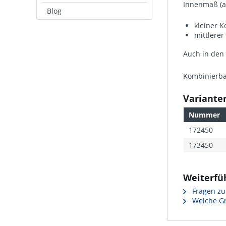
Innenmaß (
Blog
kleiner K
mittlerer
Auch in den
Kombinierbar
Varianten
Nummer
172450
173450
Weiterfüh
Fragen zu
Welche Gr