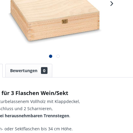
Bewertungen
0
 für 3 Flaschen Wein/Sekt
ur­be­lassenem Voll­holz mit Klapp­deckel,
schluss und 2 Scharnieren,
wei heraus­nehmbaren Trenn­stegen
.
n- oder Sektflaschen bis 34 cm Höhe.