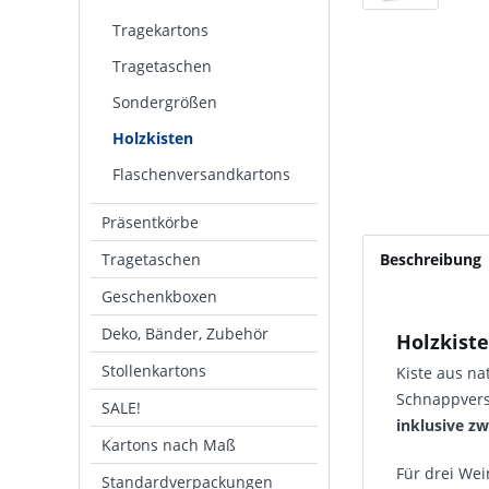
Tragekartons
Tragetaschen
Sondergrößen
Holzkisten
Flaschenversandkartons
Präsentkörbe
Tragetaschen
Beschreibung
Geschenkboxen
Deko, Bänder, Zubehör
Holzkiste
Stollenkartons
Kiste aus nat
Schnapp­ver­
SALE!
inklusive z
Kartons nach Maß
Für drei Wei
Standardverpackungen