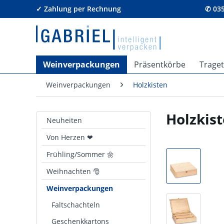
✓ Zahlung per Rechnung
✆ 035
Weinverpackungen
Präsentkörbe
Trage
Weinverpackungen
Holzkisten
Holzkist
Neuheiten
Von Herzen ❤
Frühling/Sommer 🌼
Weihnachten 🎅
Weinverpackungen
Faltschachteln
Geschenkkartons