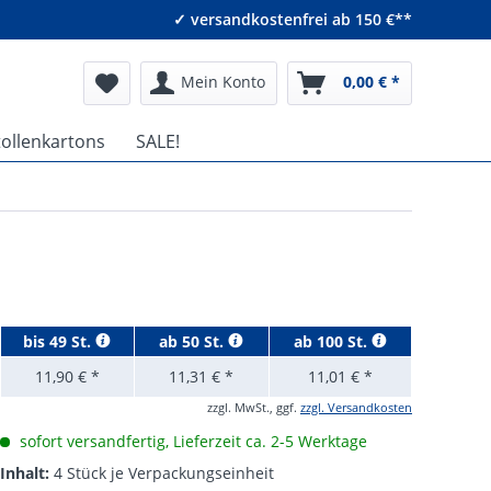
✓ versandkostenfrei ab 150 €**
Mein Konto
0,00 € *
tollenkartons
SALE!
bis
49 St.
ab
50 St.
ab
100 St.
11,90 € *
11,31 € *
11,01 € *
zzgl. MwSt., ggf.
zzgl. Versandkosten
sofort versandfertig, Lieferzeit ca. 2-5 Werktage
Inhalt:
4 Stück je Verpackungseinheit