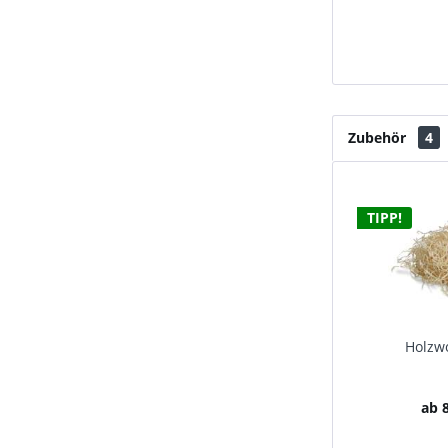
Zubehör
4
TIPP!
Holzwo
ab 8