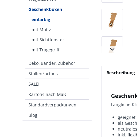
Geschenkboxen
einfarbig
mit Motiv
mit Sichtfenster
mit Tragegriff
Deko, Bänder, Zubehör
Beschreibung
Stollenkartons
SALE!
Kartons nach Maß
Geschenk
Längliche Kl
Standardverpackungen
Blog
geeignet 
als Gesc
neutrales
inkl. fle