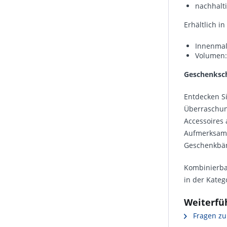
nachhalt
Erhältlich i
Innenmaße
Volumen: 
Geschenksch
Entdecken Si
Überraschung
Accessoires 
Aufmerksamke
Geschenkbän
Kombinierb
in der Kateg
Weiterfü
Fragen zu