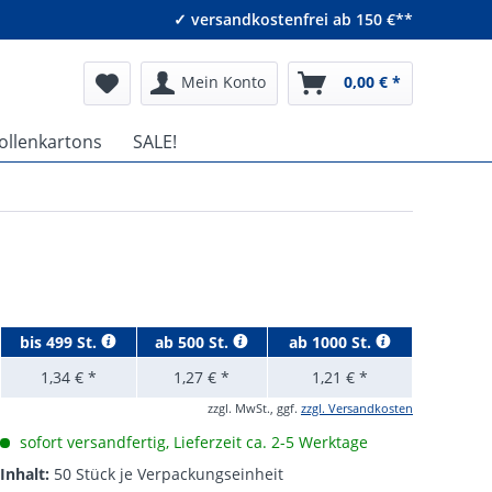
✓ versandkostenfrei ab 150 €**
Mein Konto
0,00 € *
ollenkartons
SALE!
bis
499 St.
ab
500 St.
ab
1000 St.
1,34 € *
1,27 € *
1,21 € *
zzgl. MwSt., ggf.
zzgl. Versandkosten
sofort versandfertig, Lieferzeit ca. 2-5 Werktage
Inhalt:
50 Stück je Verpackungseinheit