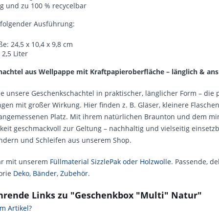
ig und zu 100 % recycelbar
n folgender Ausführung:
: 24,5 x 10,4 x 9,8 cm
2,5 Liter
achtel aus Wellpappe mit Kraftpapieroberfläche – länglich & an
e unsere Geschenkschachtel in praktischer, länglicher Form – die 
en mit großer Wirkung. Hier finden z. B. Gläser, kleinere Flasche
angemessenen Platz. Mit ihrem natürlichen Braunton und dem mini
it geschmackvoll zur Geltung – nachhaltig und vielseitig einsetzba
dern und Schleifen aus unserem Shop.
ar mit unserem
Füllmaterial SizzlePak oder Holzwolle
. Passende, d
orie
Deko, Bänder, Zubehör.
hrende Links zu "Geschenkbox "Multi" Natur"
m Artikel?