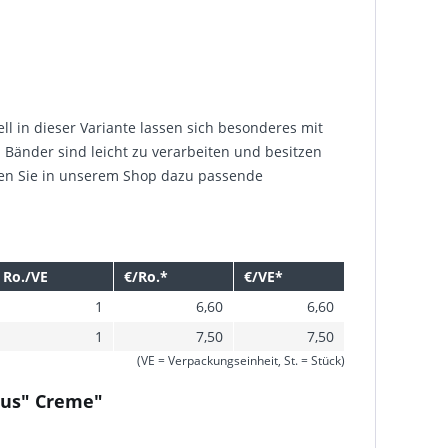
l in dieser Variante lassen sich besonderes mit
Bänder sind leicht zu verarbeiten und besitzen
nden Sie in unserem Shop dazu passende
Ro./VE
€/Ro.*
€/VE*
1
6,60
6,60
1
7,50
7,50
(VE = Verpackungseinheit, St. = Stück)
nus" Creme"