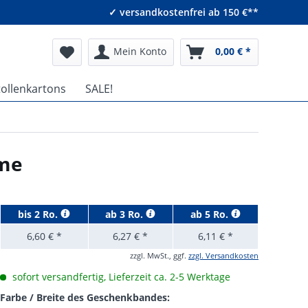
✓ versandkostenfrei ab 150 €**
Mein Konto
0,00 € *
tollenkartons
SALE!
eme
bis
2 Ro.
ab
3 Ro.
ab
5 Ro.
6,60 € *
6,27 € *
6,11 € *
zzgl. MwSt., ggf.
zzgl. Versandkosten
sofort versandfertig, Lieferzeit ca. 2-5 Werktage
Farbe / Breite des Geschenkbandes: