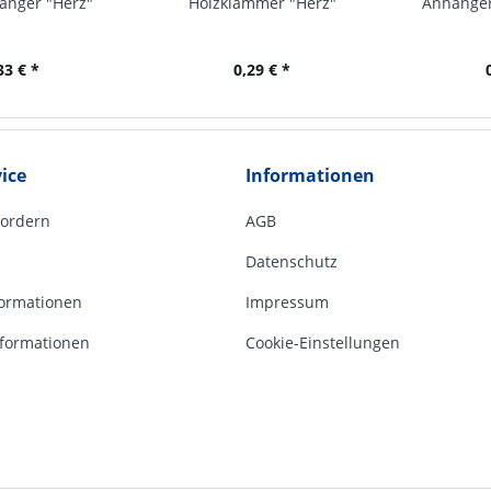
änger "Herz"
Holzklammer "Herz"
Anhänger
33 € *
0,29 € *
ice
Informationen
fordern
AGB
Datenschutz
ormationen
Impressum
formationen
Cookie-Einstellungen