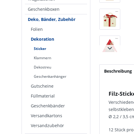
Geschenkboxen
Deko, Bänder, Zubehör
Folien
Dekoration
Sticker
Klammern
Dekostreu
Beschreibung
Geschenkanhänger
Gutscheine
Filz-Stic
Füllmaterial
Verschiedene
Geschenkbänder
selbstkleben
Versandkartons
Ø 2,2 / 3,5 c
Versandzubehör
12 Stück pro