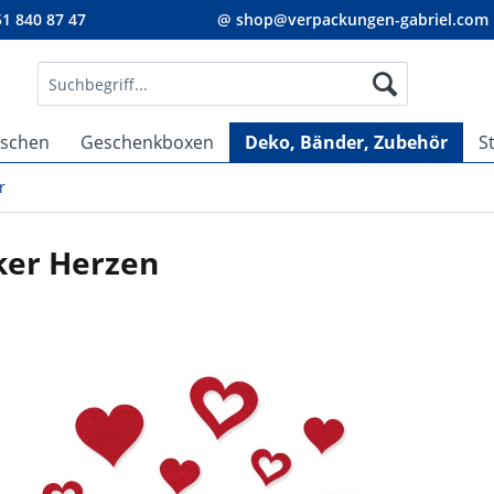
1 840 87 47
@ shop@verpackungen-gabriel.com
aschen
Geschenkboxen
Deko, Bänder, Zubehör
S
r
cker Herzen