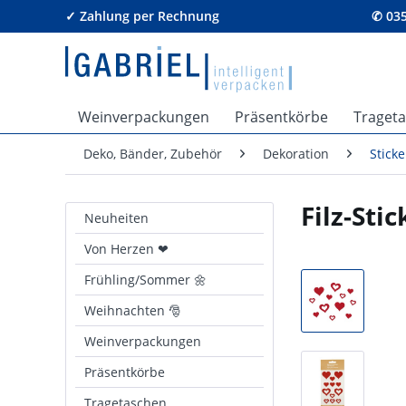
✓ Zahlung per Rechnung
✆ 035
Weinverpackungen
Präsentkörbe
Traget
Deko, Bänder, Zubehör
Dekoration
Sticke
Filz-Sti
Neuheiten
Von Herzen ❤
Frühling/Sommer 🌼
Weihnachten 🎅
Weinverpackungen
Präsentkörbe
Tragetaschen