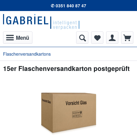
✆ 0351 840 87 47
Menü
Flaschenversandkartons
15er Flaschenversandkarton postgeprüft