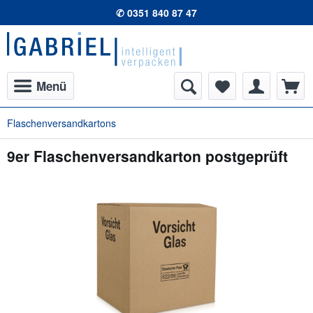
✆ 0351 840 87 47
Menü
Flaschenversandkartons
9er Flaschenversandkarton postgeprüft