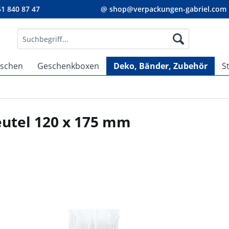
1 840 87 47
@ shop@verpackungen-gabriel.com
aschen
Geschenkboxen
Deko, Bänder, Zubehör
S
eutel 120 x 175 mm