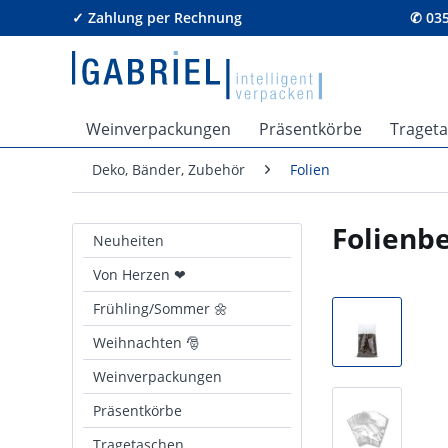
✓ Zahlung per Rechnung
✆ 035
Weinverpackungen
Präsentkörbe
Traget
Deko, Bänder, Zubehör
Folien
Folienb
Neuheiten
Von Herzen ❤
Frühling/Sommer 🌼
Weihnachten 🎅
Weinverpackungen
Präsentkörbe
Tragetaschen