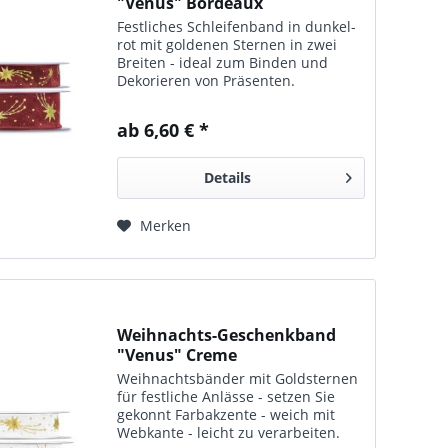
"Venus" Bordeaux
Festliches Schleifen­band in dunkel­
rot mit gol­denen Ster­nen in zwei
Breiten - ideal zum Bin­den und
Dekorieren von Präsenten.
ab 6,60 € *
Details
Merken
Weihnachts-Geschenkband
"Venus" Creme
Weihnachts­bänder mit Gold­sternen
für fest­liche Anlässe - setzen Sie
gekonnt Farb­akzente - weich mit
Webk­ante - leicht zu verarbeiten.