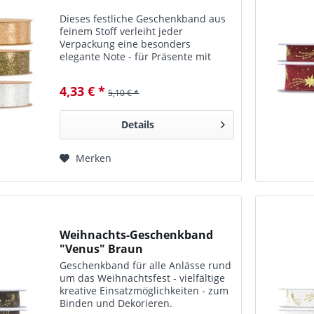
Dieses festliche Geschenk­band aus
feinem Stoff verleiht jeder
Verpackung eine beson­ders
elegante Note - für Präsente mit
Anspruch.
4,33 € *
5,10 € *
Details
Merken
Weihnachts-Geschenkband
"Venus" Braun
Geschenk­band für alle An­lässe rund
um das Weih­nachts­fest - viel­fältige
kreative Einsatz­möglichkeiten - zum
Binden und Dekorieren.