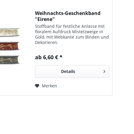
Weihnachts-Geschenkband
"Eirene"
Stoffband für fest­liche An­lässe mit
floral­em Auf­druck Mistel­zweige in
Gold, mit Web­kante zum Bin­den und
Dekorieren.
ab 6,60 € *
Details
Merken