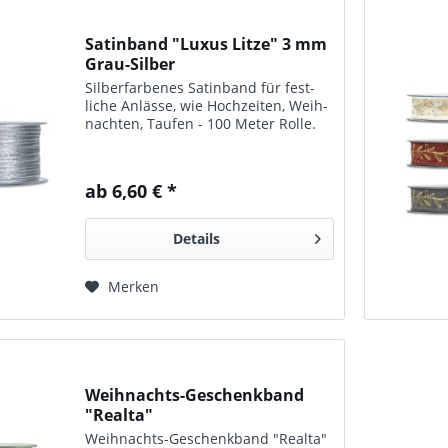
Satinband "Luxus Litze" 3 mm
Grau-Silber
Silberfarbenes Satin­band für fest­
liche An­lässe, wie Hoch­zeiten, Weih­
nachten, Taufen - 100 Meter Rolle.
ab 6,60 € *
Details
Merken
Weihnachts-Geschenkband
"Realta"
Weihnachts-Geschenk­band "Realta"