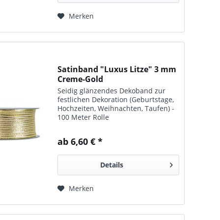
Merken
Satinband "Luxus Litze" 3 mm
Creme-Gold
Seidig glänzendes Deko­band zur
fest­lichen Dekora­tion (Geburts­tage,
Hoch­zeiten, Weihnachten, Taufen) -
100 Meter Rolle
ab 6,60 € *
Details
Merken