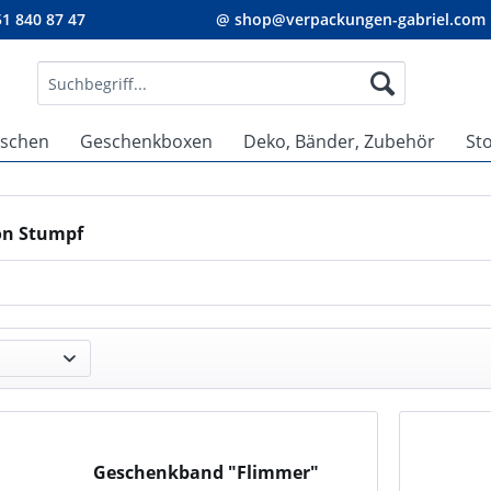
1 840 87 47
@ shop@verpackungen-gabriel.com
aschen
Geschenkboxen
Deko, Bänder, Zubehör
St
on Stumpf
Geschenkband "Flimmer"