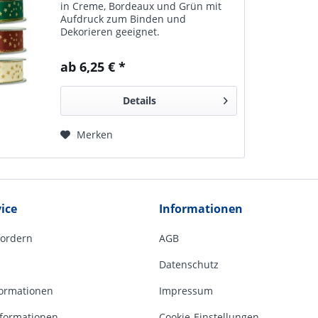
in Creme, Bordeaux und Grün mit
Auf­druck zum Bin­den und
Dekorieren ge­eignet.
ab 6,25 € *
Details
Merken
ice
Informationen
fordern
AGB
Datenschutz
ormationen
Impressum
formationen
Cookie-Einstellungen