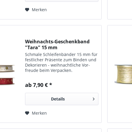
Merken
Weihnachts-Geschenkband
"Tara" 15 mm
Schmale Schleifen­bänder 15 mm für
fest­licher Präsente zum Bin­den und
Dekorieren - weihnacht­liche Vor­
freude beim Verpacken.
ab 7,90 € *
Details
Merken