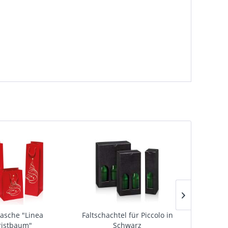
asche "Linea
Faltschachtel für Piccolo in
Weinkar
ristbaum"
Schwarz
"Wei