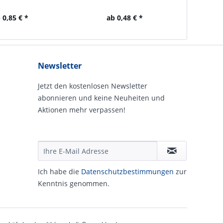
 0,85 € *
ab 0,48 € *
ab 1
Newsletter
Jetzt den kostenlosen Newsletter
abonnieren und keine Neuheiten und
Aktionen mehr verpassen!
Ich habe die
Daten­schutz­be­stim­mungen
zur
Kennt­nis genommen.