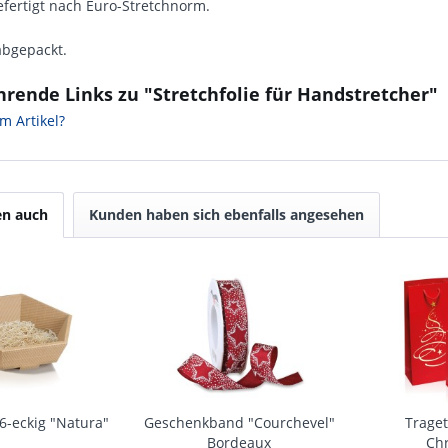
efertigt nach Euro-Stretchnorm.
abgepackt.
rende Links zu "Stretchfolie für Handstretcher"
m Artikel?
en auch
Kunden haben sich ebenfalls angesehen
6-eckig "Natura"
Geschenkband "Courchevel"
Traget
Bordeaux
Ch