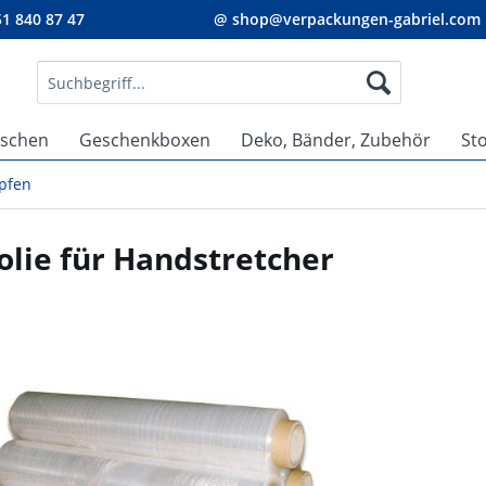
1 840 87 47
@ shop@verpackungen-gabriel.com
aschen
Geschenkboxen
Deko, Bänder, Zubehör
St
pfen
olie für Handstretcher