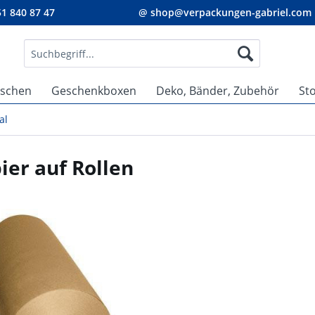
1 840 87 47
@ shop@verpackungen-gabriel.com
aschen
Geschenkboxen
Deko, Bänder, Zubehör
St
al
ier auf Rollen