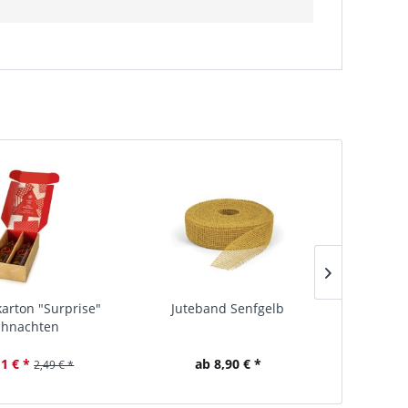
arton "Surprise"
Juteband Senfgelb
Jut
ihnachten
11 € *
ab 8,90 € *
2,49 € *