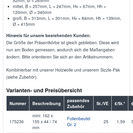
92mm, Ø = 265mm
mittel, B = 257mm, L = 247mm, Hv = 67mm, Hh =
120mm, Ø = 340mm
groß, B = 313mm, L = 301mm, Hv = 84mm, Hh = 139mm,
Ø = 415mm
Hinweis für unsere bestehenden Kunden:
Die Größe der Präsentkörbe ist gleich geblieben. Diese wird
nun am Boden gemessen, wodurch sich die Maßangaben
ändern. Bitte orientieren Sie sich an den Artikelnummern.
Kombinierbar mit unserer Holzwolle und unserem Sizzle-Pak
(siehe Zubehör).
Varianten- und Preisübersicht
passendes
Nummer
Beschreibung
St./VE
€/St.*
Zubehör
mini: 162 x
Folienbeutel
175236
155 x 44 / 74
25
1,59
Gr. 2
mm