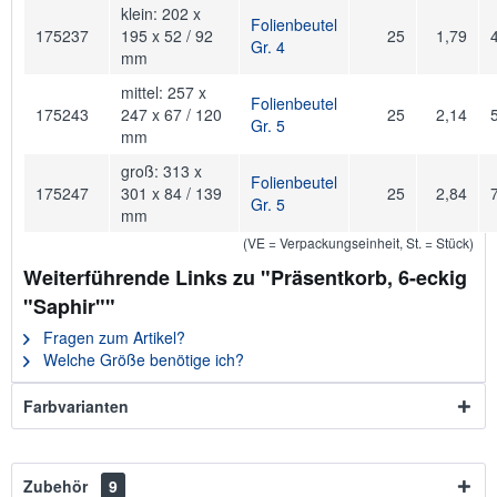
klein: 202 x
Folienbeutel
175237
195 x 52 / 92
25
1,79
Gr. 4
mm
mittel: 257 x
Folienbeutel
175243
247 x 67 / 120
25
2,14
Gr. 5
mm
groß: 313 x
Folienbeutel
175247
301 x 84 / 139
25
2,84
Gr. 5
mm
(VE = Verpackungseinheit, St. = Stück)
Weiterführende Links zu "Präsentkorb, 6-eckig
"Saphir""
Fragen zum Artikel?
Welche Größe benötige ich?
Farbvarianten
Zubehör
9