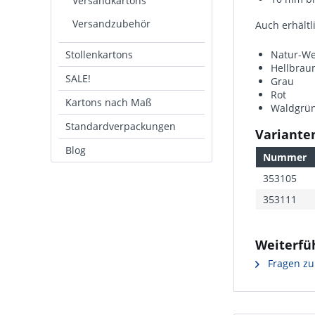
Versandkartons
Versandzubehör
Auch erhältl
Stollenkartons
Natur-We
Hellbrau
SALE!
Grau
Rot
Kartons nach Maß
Waldgrü
Standardverpackungen
Varianten
Blog
Nummer
353105
353111
Weiterfü
Fragen zu