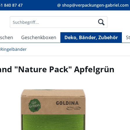
1 840 87 47
@ shop@verpackungen-gabriel.com
aschen
Geschenkboxen
Deko, Bänder, Zubehör
S
Ringelbänder
and "Nature Pack" Apfelgrün