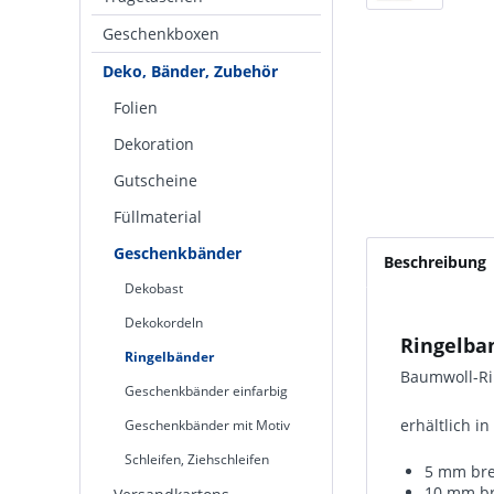
Geschenkboxen
Deko, Bänder, Zubehör
Folien
Dekoration
Gutscheine
Füllmaterial
Geschenkbänder
Beschreibung
Dekobast
Dekokordeln
Ringelba
Ringelbänder
Baumwoll-Ri
Geschenkbänder einfarbig
erhältlich i
Geschenkbänder mit Motiv
Schleifen, Ziehschleifen
5 mm bre
10 mm br