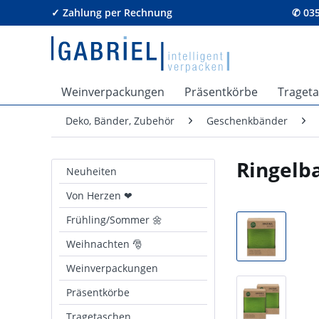
✓ Zahlung per Rechnung
✆ 035
Weinverpackungen
Präsentkörbe
Traget
Deko, Bänder, Zubehör
Geschenkbänder
Ringelb
Neuheiten
Von Herzen ❤
Frühling/Sommer 🌼
Weihnachten 🎅
Weinverpackungen
Präsentkörbe
Tragetaschen