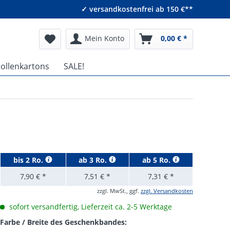
✓ versandkostenfrei ab 150 €**
Mein Konto
0,00 € *
tollenkartons
SALE!
bis
2 Ro.
ab
3 Ro.
ab
5 Ro.
7,90 € *
7,51 € *
7,31 € *
zzgl. MwSt., ggf.
zzgl. Versandkosten
sofort versandfertig, Lieferzeit ca. 2-5 Werktage
Farbe / Breite des Geschenkbandes: