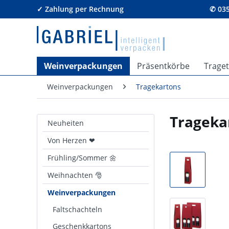
✓ Zahlung per Rechnung
✆ 035
Weinverpackungen
Präsentkörbe
Trage
Weinverpackungen
Tragekartons
Trageka
Neuheiten
Von Herzen ❤
Frühling/Sommer 🌼
Weihnachten 🎅
Weinverpackungen
Faltschachteln
Geschenkkartons