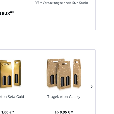
(VE = Verpackungseinheit, St. = Stück)
eaux""
rton Seta Gold
Tragekarton Galaxy
Trageka
 1,00 € *
ab 0,95 € *