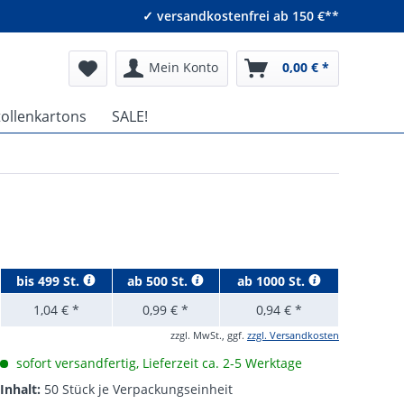
✓ versandkostenfrei ab 150 €**
Mein Konto
0,00 € *
tollenkartons
SALE!
bis
499 St.
ab
500 St.
ab
1000 St.
1,04 € *
0,99 € *
0,94 € *
zzgl. MwSt., ggf.
zzgl. Versandkosten
sofort versandfertig, Lieferzeit ca. 2-5 Werktage
Inhalt:
50 Stück je Verpackungseinheit