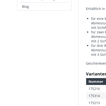
Blog
Erhältlich i
für eine 
Abmessun
mit Sicht
für zwei F
Abmessung
mit 2 Sic
für drei 
Abmessung
mit 3 Sic
Geschenkver
Varianten
Nummer
175216
175314
175213