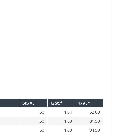
St./VE
€/St.*
€/VE*
50
1,04
52,00
50
1,63
81,50
50
1,89
94,50