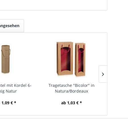
 angesehen
tel mit Kordel 6-
Tragetasche "Bicolor" in
Gesch
kig Natur
Natura/Bordeaux
Faltsch
 1,09 € *
ab 1,03 € *