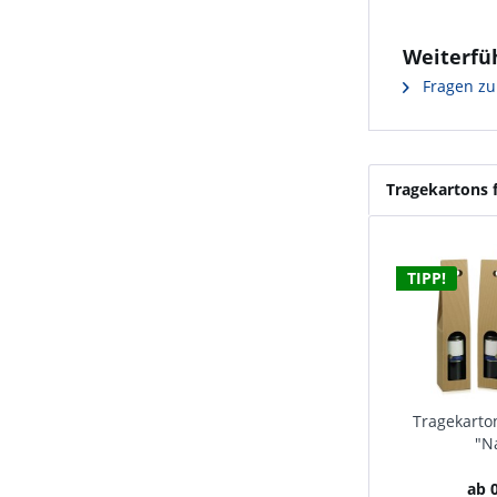
Weiterfü
Fragen zu
Tragekartons 
TIPP!
Tragekarto
"N
ab 0