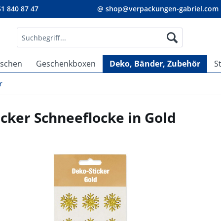
1 840 87 47
@ shop@verpackungen-gabriel.com
aschen
Geschenkboxen
Deko, Bänder, Zubehör
S
r
cker Schneeflocke in Gold