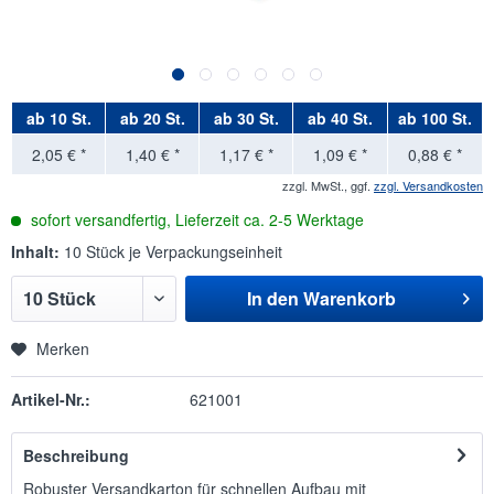
ab
10 St.
ab
20 St.
ab
30 St.
ab
40 St.
ab
100 St.
2,05 € *
1,40 € *
1,17 € *
1,09 € *
0,88 € *
zzgl. MwSt., ggf.
zzgl. Versandkosten
sofort versandfertig, Lieferzeit ca. 2-5 Werktage
Inhalt:
10 Stück je Verpackungseinheit
In den
Warenkorb
Merken
Artikel-Nr.:
621001
Beschreibung
Robuster Versandkarton für schnellen Aufbau mit