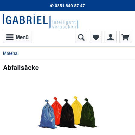
✆ 0351 840 87 47
Menü
Material
Abfallsäcke