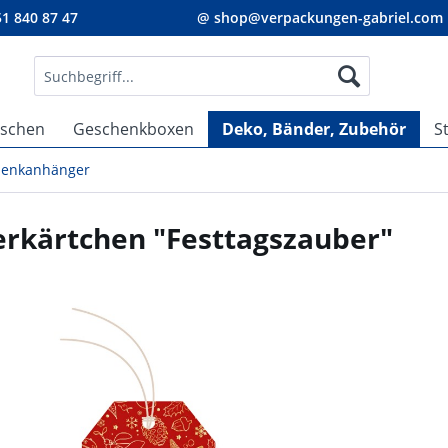
1 840 87 47
@ shop@verpackungen-gabriel.com
aschen
Geschenkboxen
Deko, Bänder, Zubehör
S
henkanhänger
rkärtchen "Festtagszauber"