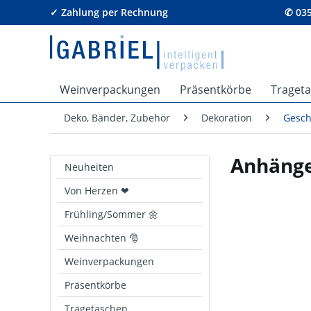
✓ Zahlung per Rechnung
✆ 035
Weinverpackungen
Präsentkörbe
Traget
Deko, Bänder, Zubehör
Dekoration
Gesc
Anhänge
Neuheiten
Von Herzen ❤
Frühling/Sommer 🌼
Weihnachten 🎅
Weinverpackungen
Präsentkörbe
Tragetaschen