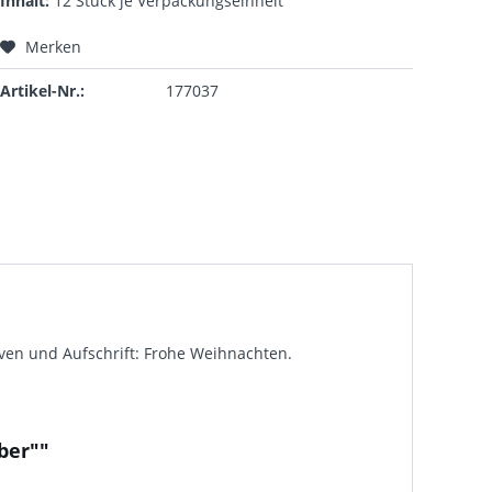
Inhalt:
12 Stück je Verpackungseinheit
Merken
Artikel-Nr.:
177037
ven und Aufschrift: Frohe Weihnachten.
ber""