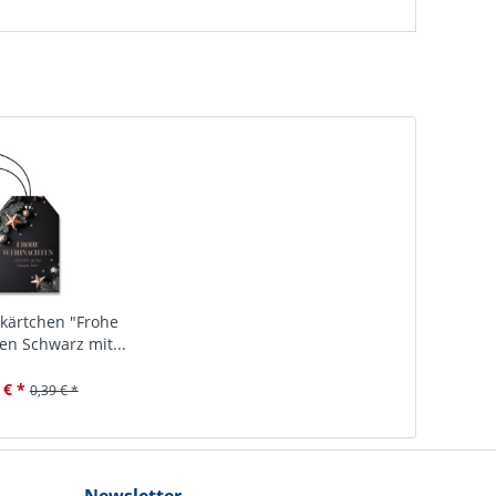
kärtchen "Frohe
n Schwarz mit...
 € *
0,39 € *