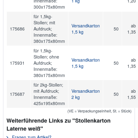
Innenmaße:
1 kg
1,20
300x175x80mm
für 1,5kg-
Stollen; mit
Versandkarton
ab
175686
Aufdruck;
50
1,5 kg
1,35
Innenmaße:
380x175x80mm
für 1,5kg-
Stollen; ohne
Versandkarton
ab
175931
Aufdruck;
50
1,5 kg
1,35
Innenmaße:
380x175x80mm
für 2kg-Stollen;
mit Aufdruck;
Versandkarton
ab
175687
50
Innenmaße:
2 kg
1,55
425x195x80mm
(VE = Verpackungseinheit, St. = Stück)
Weiterführende Links zu "Stollenkarton
Laterne weiß"
Fragen zum Artikel?