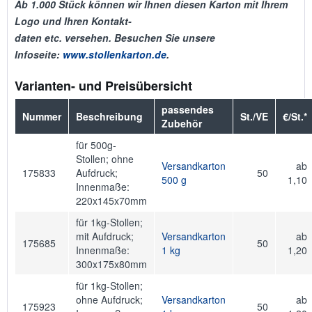
Ab 1.000 Stück können wir Ihnen diesen Karton mit Ihrem
Logo und Ihren Kontakt-
daten etc. versehen. Besuchen Sie unsere
Infoseite:
www.stollenkarton.de
.
Varianten- und Preisübersicht
passendes
Nummer
Beschreibung
St./VE
€/St.*
Zubehör
für 500g-
Stollen; ohne
Versandkarton
ab
175833
Aufdruck;
50
500 g
1,10
Innenmaße:
220x145x70mm
für 1kg-Stollen;
mit Aufdruck;
Versandkarton
ab
175685
50
Innenmaße:
1 kg
1,20
300x175x80mm
für 1kg-Stollen;
ohne Aufdruck;
Versandkarton
ab
175923
50