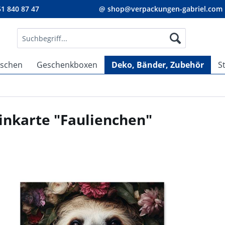
1 840 87 47
@ shop@verpackungen-gabriel.com
aschen
Geschenkboxen
Deko, Bänder, Zubehör
S
inkarte "Faulienchen"