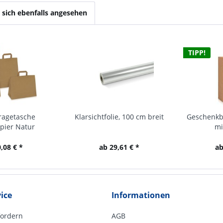
sich ebenfalls angesehen
TIPP!
ragetasche
Klarsichtfolie, 100 cm breit
Geschenkbo
pier Natur
mi
,08 € *
ab 29,61 € *
ab
ice
Informationen
fordern
AGB