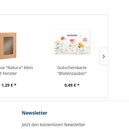
x "Natura" klein
Gutscheinkarte
Ziehschlei
t Fenster
"Blütenzauber"
 1,29 € *
0,49 € *
Newsletter
Jetzt den kostenlosen Newsletter