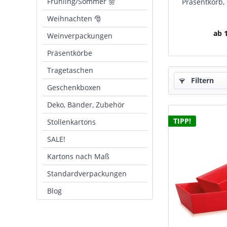
Frühling/Sommer 🌼
Präsentkorb, 
Weihnachten 🎅
ab 1
Weinverpackungen
Präsentkörbe
Tragetaschen
Filtern
Geschenkboxen
Deko, Bänder, Zubehör
TIPP!
Stollenkartons
SALE!
Kartons nach Maß
Standardverpackungen
Blog