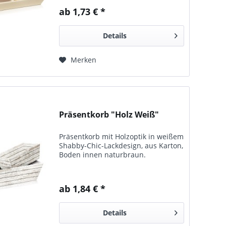
dekorative Präsente verwendbar.
ab 1,73 € *
Neben Mischpräsenten ist die kleine
Variante zudem für 3...
Details
Merken
Präsentkorb "Holz Weiß"
Präsentkorb mit Holz­optik in weißem
Shabby-Chic-Lack­design, aus Karton,
Boden innen natur­braun.
ab 1,84 € *
Details