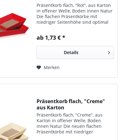
Präsentkorb flach, "Rot", aus Karton
in offener Welle, Boden innen Natur
Die flachen Präsentkörbe mit
niedriger Seitenhöhe sind optimal
für dekorative Präsente verwendbar.
Neben Mischpräsenten ist die kleine
ab 1,73 € *
Variante zudem für 3 kleine...
Details
Merken
Präsentkorb flach, "Creme"
aus Karton
Präsentkorb flach, "Creme", aus
Karton in offener Welle, Boden
innen Natur Die neuen flachen
Präsentkörbe mit niedriger
Seitenhöhe sind optimal für