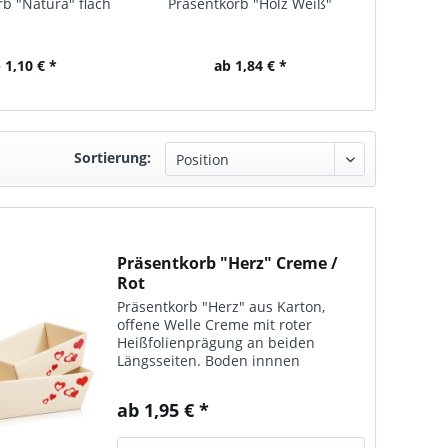
b "Natura" flach
Präsentkorb "Holz Weiß"
Präsentk
 1,10 € *
ab 1,84 € *
Sortierung:
Präsentkorb "Herz" Creme /
Rot
Präsentkorb "Herz" aus Karton,
offene Welle Creme mit roter
Heißfolienprägung an beiden
Längsseiten. Boden innnen
naturfarben. Lieferbar in 2
Ausführungen, Innenmaß (am
ab 1,95 € *
Boden gemessen): kleiner Korb: 19,8
x 14,8 x 9,5 cm mittlerer Korb:...