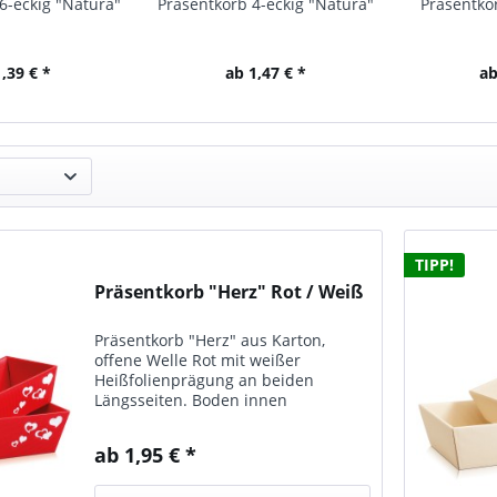
6-eckig "Natura"
Präsentkorb 4-eckig "Natura"
Präsentkor
,39 € *
ab 1,47 € *
ab
TIPP!
Präsentkorb "Herz" Rot / Weiß
Präsentkorb "Herz" aus Karton,
offene Welle Rot mit weißer
Heißfolienprägung an beiden
Längsseiten. Boden innen
naturfarben. Lieferbar in 2
Ausführungen. Innenmaß (unten
ab 1,95 € *
gemessen) kleiner Korb: 19,8 x 14,8 x
9,5 cm mittlerer Korb: 33,6 x...